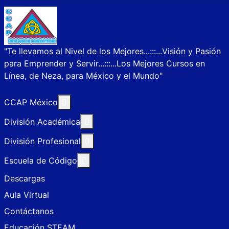
"Te llevamos al Nivel de los Mejores...:::...Visión y Pasión
para Emprender y Servir...:::...Los Mejores Cursos en
Línea, de Neza, para México y el Mundo"
Más acerca de: CCAP México
CCAP México
Más acerca de: División Académica
División Académica
Más acerca de: División Profesional
División Profesional
Más acerca de: Escuela de Código
Escuela de Código
Descargas
Aula Virtual
Contáctanos
Educación STEAM