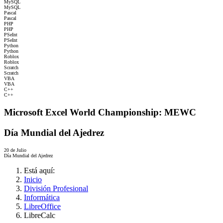
MySQL
MySQL
Pascal
Pascal
PHP
PHP
PSeInt
PSeInt
Python
Python
Roblox
Roblox
Scratch
Scratch
VBA
VBA
C++
C++
Microsoft Excel World Championship: MEWC
Día Mundial del Ajedrez
20 de Julio
Día Mundial del Ajedrez
Está aquí:
Inicio
División Profesional
Informática
LibreOffice
LibreCalc