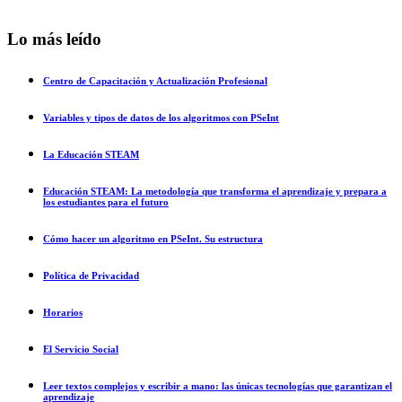
Lo más leído
Centro de Capacitación y Actualización Profesional
Variables y tipos de datos de los algoritmos con PSeInt
La Educación STEAM
Educación STEAM: La metodología que transforma el aprendizaje y prepara a
los estudiantes para el futuro
Cómo hacer un algoritmo en PSeInt. Su estructura
Política de Privacidad
Horarios
El Servicio Social
Leer textos complejos y escribir a mano: las únicas tecnologías que garantizan el
aprendizaje