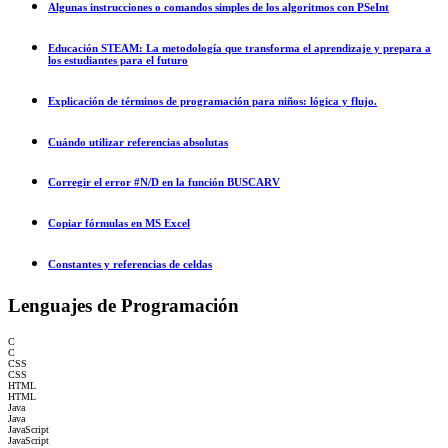
Algunas instrucciones o comandos simples de los algoritmos con PSeInt
Educación STEAM: La metodología que transforma el aprendizaje y prepara a
los estudiantes para el futuro
Explicación de términos de programación para niños: lógica y flujo.
Cuándo utilizar referencias absolutas
Corregir el error #N/D en la función BUSCARV
Copiar fórmulas en MS Excel
Constantes y referencias de celdas
Lenguajes de Programación
C
C
CSS
CSS
HTML
HTML
Java
Java
JavaScript
JavaScript