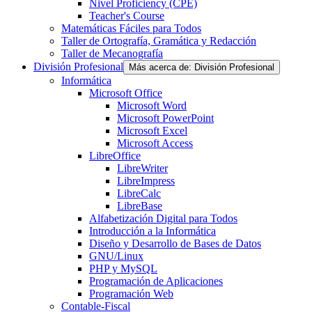
Nivel Proficiency (CPE)
Teacher's Course
Matemáticas Fáciles para Todos
Taller de Ortografía, Gramática y Redacción
Taller de Mecanografía
División Profesional
Más acerca de: División Profesional
Informática
Microsoft Office
Microsoft Word
Microsoft PowerPoint
Microsoft Excel
Microsoft Access
LibreOffice
LibreWriter
LibreImpress
LibreCalc
LibreBase
Alfabetización Digital para Todos
Introducción a la Informática
Diseño y Desarrollo de Bases de Datos
GNU/Linux
PHP y MySQL
Programación de Aplicaciones
Programación Web
Contable-Fiscal