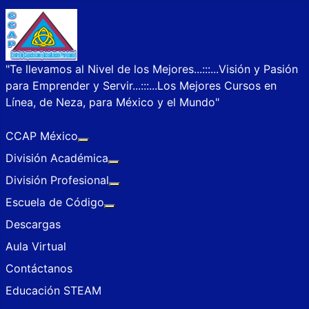
"Te llevamos al Nivel de los Mejores...:::...Visión y Pasión
para Emprender y Servir...:::...Los Mejores Cursos en
Línea, de Neza, para México y el Mundo"
CCAP México
Más acerca de: CCAP México
División Académica
Más acerca de: División Académica
División Profesional
Más acerca de: División Profesional
Escuela de Código
Más acerca de: Escuela de Código
Descargas
Aula Virtual
Contáctanos
Educación STEAM